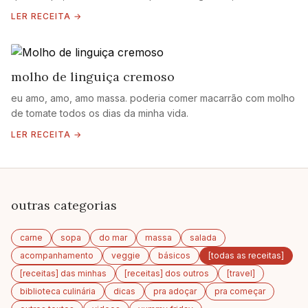
LER RECEITA →
molho de linguiça cremoso
eu amo, amo, amo massa. poderia comer macarrão com molho
de tomate todos os dias da minha vida.
LER RECEITA →
outras categorias
carne
sopa
do mar
massa
salada
acompanhamento
veggie
básicos
[todas as receitas]
[receitas] das minhas
[receitas] dos outros
[travel]
biblioteca culinária
dicas
pra adoçar
pra começar