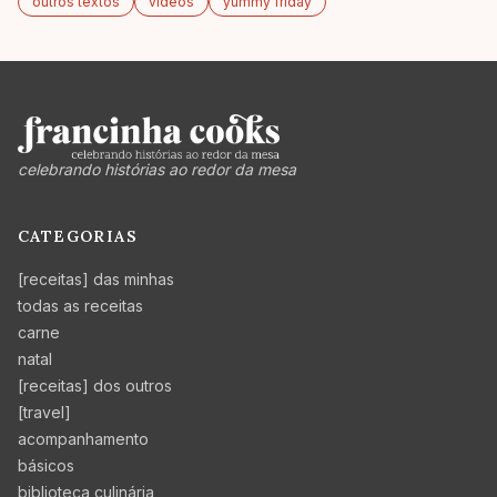
outros textos
videos
yummy friday
celebrando histórias ao redor da mesa
CATEGORIAS
[receitas] das minhas
todas as receitas
carne
natal
[receitas] dos outros
[travel]
acompanhamento
básicos
biblioteca culinária